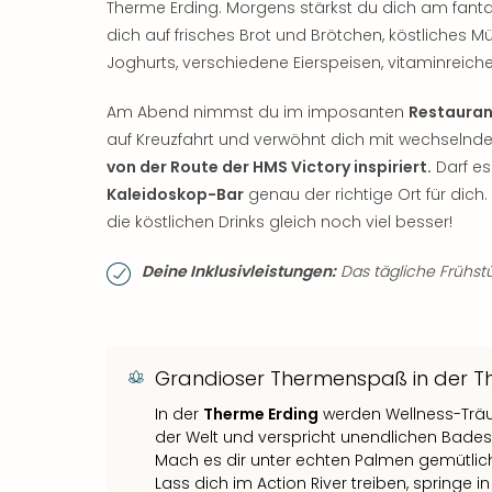
Therme Erding. Morgens stärkst du dich am fanta
dich auf frisches Brot und Brötchen, köstliches Mü
Joghurts, verschiedene Eierspeisen, vitaminreich
Am Abend nimmst du im imposanten
Restauran
auf Kreuzfahrt und verwöhnt dich mit wechselnden
von der Route der HMS Victory inspiriert.
Darf es
Kaleidoskop-Bar
genau der richtige Ort für dic
die köstlichen Drinks gleich noch viel besser!
Deine Inklusivleistungen:
Das tägliche Frühstüc
Grandioser Thermenspaß in der T
In der
Therme Erding
werden Wellness-Trä
der Welt und verspricht unendlichen Bade
Mach es dir unter echten Palmen gemütli
Lass dich im Action River treiben, springe 