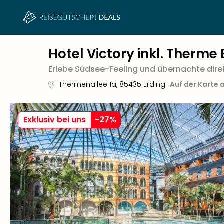
Hotel Victory inkl. Therme 
Erlebe Südsee-Feeling und übernachte dire
Thermenallee 1a
,
85435
Erding
Auf der Karte 
Exklusiv bei uns
-
27
%