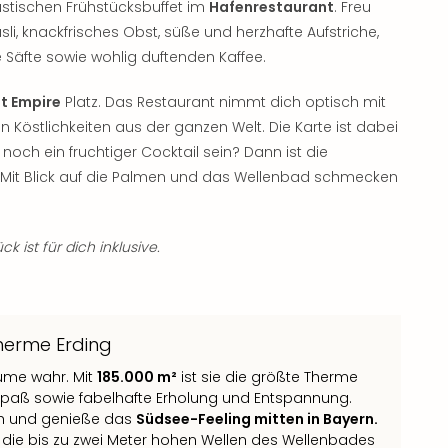
stischen Frühstücksbuffet im
Hafenrestaurant
. Freu
sli, knackfrisches Obst, süße und herzhafte Aufstriche,
e Säfte sowie wohlig duftenden Kaffee.
t Empire
Platz. Das Restaurant nimmt dich optisch mit
 Köstlichkeiten aus der ganzen Welt. Die Karte ist dabei
 noch ein fruchtiger Cocktail sein? Dann ist die
h. Mit Blick auf die Palmen und das Wellenbad schmecken
k ist für dich inklusive.
herme Erding
ume wahr. Mit
185.000 m²
ist sie die größte Therme
spaß sowie fabelhafte Erholung und Entspannung.
ch und genieße das
Südsee-Feeling mitten in Bayern.
in die bis zu zwei Meter hohen Wellen des Wellenbades