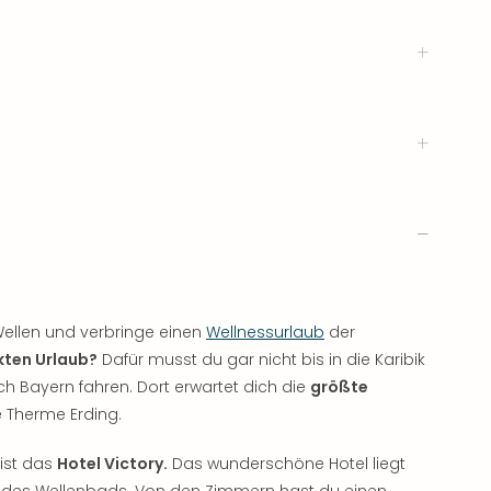
Wellen und verbringe einen
Wellnessurlaub
der
kten Urlaub?
Dafür musst du gar nicht bis in die Karibik
ch Bayern fahren. Dort erwartet dich die
größte
Therme Erding.
 ist das
Hotel Victory.
Das wunderschöne Hotel liegt
 des Wellenbads. Von den Zimmern hast du einen