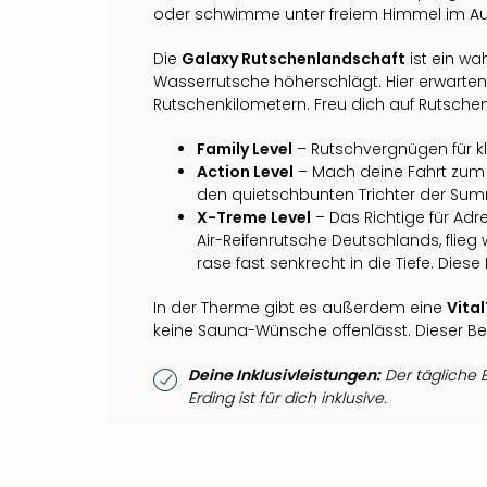
oder schwimme unter freiem Himmel im A
Die
Galaxy Rutschenlandschaft
ist ein wa
Wasserrutsche höherschlägt. Hier erwarte
Rutschenkilometern. Freu dich auf Rutschen
Family Level
– Rutschvergnügen für k
Action Level
– Mach deine Fahrt zum V
den quietschbunten Trichter der Su
X-Treme Level
– Das Richtige für Adr
Air-Reifenrutsche Deutschlands, flieg
rase fast senkrecht in die Tiefe. Dies
In der Therme gibt es außerdem eine
Vita
keine Sauna-Wünsche offenlässt. Dieser Berei
Deine Inklusivleistungen:
Der tägliche 
Erding ist für dich inklusive.