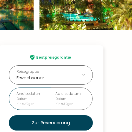
Bestpreisgarantie
Reisegruppe
Erwachsener
Anreisedatum
Abreisedatum
Datum
Datum
hinzufügen
hinzufügen
Zur Reservierung