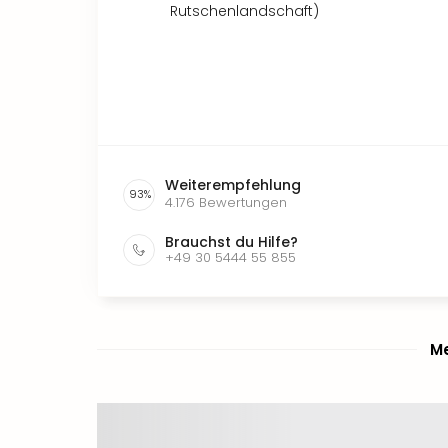
Rutschenlandschaft)
Weiterempfehlung
93
%
4.176
Bewertungen
Brauchst du Hilfe?
+49 30 5444 55 855
Me