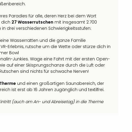
ußenbereich.
hres Paradies für alle, deren Herz bei dem Wort
n dich
27 Wasserrutschen
mit insgesamt 2.700
 in drei verschiedenen Schwierigkeitsstufen:
leine Wasserratten und die ganze Familie
R-Erlebnis, rutsche um die Wette oder stürze dich in
mmer Bowl
enalin-Junkies. Wage eine Fahrt mit der ersten Open-
 wie auf einer Skisprungschanze durch die Luft oder
e Rutschen sind nichts für schwache Nerven!
lTherme
und einen großartigen Saunabereich, der
ch ist erst ab 16 Jahren zugänglich und textilfrei.
Eintritt (auch am An- und Abreisetag) in die Therme