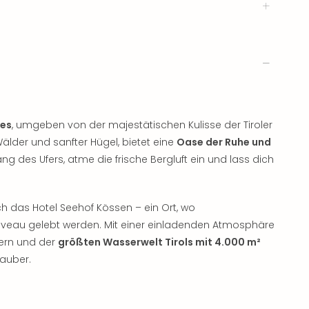
ees
, umgeben von der majestätischen Kulisse der Tiroler
Wälder und sanfter Hügel, bietet eine
Oase der Ruhe und
g des Ufers, atme die frische Bergluft ein und lass dich
ch das Hotel Seehof Kössen – ein Ort, wo
veau gelebt werden. Mit einer einladenden Atmosphäre
mern und der
größten Wasserwelt Tirols mit 4.000 m²
lauber.