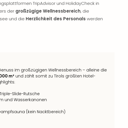
ngsplattformen TripAdvisor und HolidayCheck in
ers der
großzügige Wellnessbereich
, die
hsee und die
Herzlichkeit des Personals
werden
enuss im großzügigen Wellnessbereich – alleine die
.000 m²
und zählt somit zu Tirols größten Hotel-
hlights:
Triple-Slide-Rutsche
urm und Wasserkanonen
n
-Dampfsauna (kein Nacktbereich)