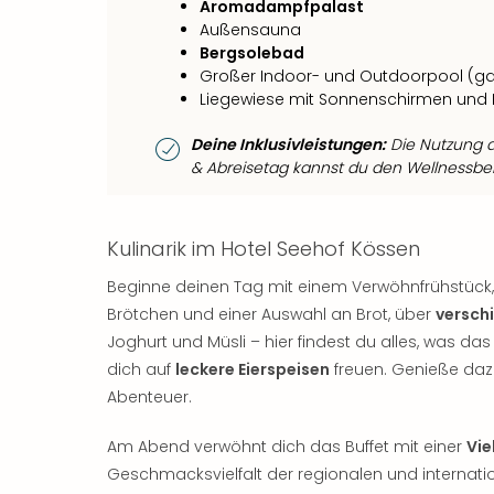
Aromadampfpalast
Außensauna
Bergsolebad
Großer Indoor- und Outdoorpool (gan
Liegewiese mit Sonnenschirmen und 
Deine Inklusivleistungen:
Die Nutzung d
& Abreisetag kannst du den Wellnessbere
Kulinarik im Hotel Seehof Kössen
Beginne deinen Tag mit einem Verwöhnfrühstück, 
Brötchen und einer Auswahl an Brot, über
versch
Joghurt und Müsli – hier findest du alles, was da
dich auf
leckere Eierspeisen
freuen. Genieße dazu
Abenteuer.
Am Abend verwöhnt dich das Buffet mit einer
Vie
Geschmacksvielfalt der regionalen und internati