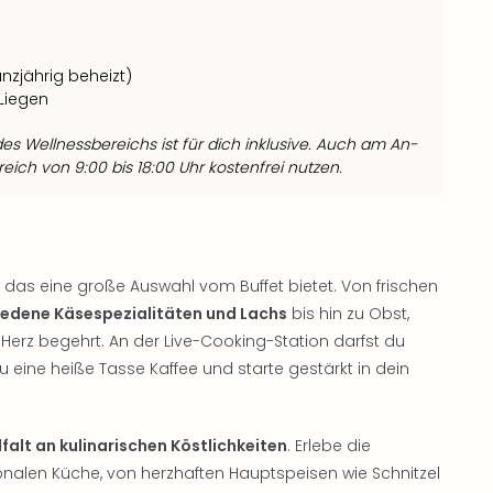
zjährig beheizt)
Liegen
es Wellnessbereichs ist für dich inklusive. Auch am An-
ich von 9:00 bis 18:00 Uhr kostenfrei nutzen.
das eine große Auswahl vom Buffet bietet. Von frischen
iedene Käsespezialitäten und Lachs
bis hin zu Obst,
s Herz begehrt. An der Live-Cooking-Station darfst du
 eine heiße Tasse Kaffee und starte gestärkt in dein
lfalt an kulinarischen Köstlichkeiten
. Erlebe die
onalen Küche, von herzhaften Hauptspeisen wie Schnitzel