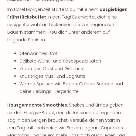
Im Hotel MorgenZeit startest du mit einem
ausgiebigen
Frühstücksbuffet
in den Tag! Es erwartet dich eine
riesige Auswahl an Leckereien, die von regionalen
Bauern stammen. Freu dich unter anderem auf
folgende Speisen:
Ofenwarmes Brot
Delikate Wurst- und Käsespezialitäten
Knackiges Obst und Gemüse
Knuspriges Müsli und Joghurts
Warme Speisen wie Bacon, Crêpes, Suppen und
deine Lieblings-Eiergerichte
Hausgemachte Smoothies
, Shakes und Limos geben
dir den Energie-Boost, den du für einen aufregenden
Tag in den Bergen brauchst. Versüße deinen Start in
den Tag mit Leckereien wie Frozen Joghurt, Cupcakes,
Macarons und vielem mehr. Lass dich auch jeden Tag