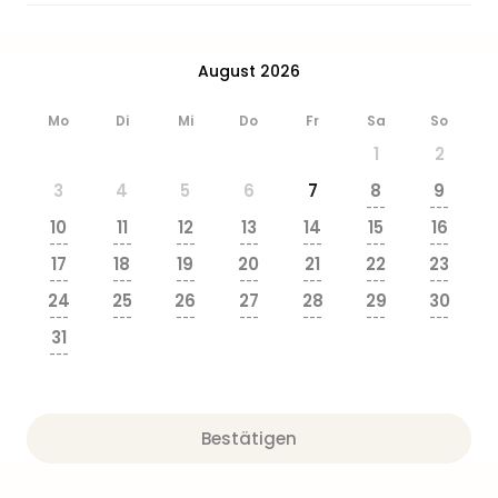
August 2026
Mo
Di
Mi
Do
Fr
Sa
So
1
2
3
4
5
6
7
8
9
---
---
10
11
12
13
14
15
16
---
---
---
---
---
---
---
17
18
19
20
21
22
23
---
---
---
---
---
---
---
24
25
26
27
28
29
30
---
---
---
---
---
---
---
31
---
Bestätigen