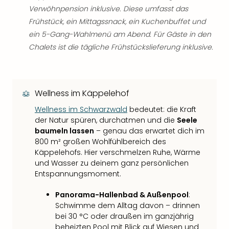
Verwöhnpension inklusive. Diese umfasst das
Frühstück, ein Mittagssnack, ein Kuchenbuffet und
ein 5-Gang-Wahlmenü am Abend. Für Gäste in den
Chalets ist die tägliche Frühstückslieferung inklusive.
Wellness im Käppelehof
Wellness im Schwarzwald
bedeutet: die Kraft
der Natur spüren, durchatmen und die
Seele
baumeln lassen
– genau das erwartet dich im
800 m² großen Wohlfühlbereich des
Käppelehofs. Hier verschmelzen Ruhe, Wärme
und Wasser zu deinem ganz persönlichen
Entspannungsmoment.
Panorama-Hallenbad & Außenpool
:
Schwimme dem Alltag davon – drinnen
bei 30 °C oder draußen im ganzjährig
beheizten Pool mit Blick auf Wiesen und