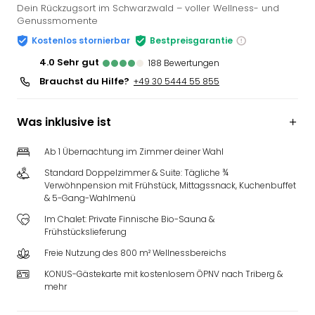
Dein Rückzugsort im Schwarzwald – voller Wellness- und
Genussmomente
Kostenlos stornierbar
Bestpreisgarantie
4.0
sehr gut
188
Bewertungen
Brauchst du Hilfe?
+49 30 5444 55 855
Was inklusive ist
Ab 1 Übernachtung im Zimmer deiner Wahl
Standard Doppelzimmer & Suite: Tägliche ¾
Verwöhnpension mit Frühstück, Mittagssnack, Kuchenbuffet
& 5-Gang-Wahlmenü
Im Chalet: Private Finnische Bio-Sauna &
Frühstückslieferung
Freie Nutzung des 800 m² Wellnessbereichs
KONUS-Gästekarte mit kostenlosem ÖPNV nach Triberg &
mehr