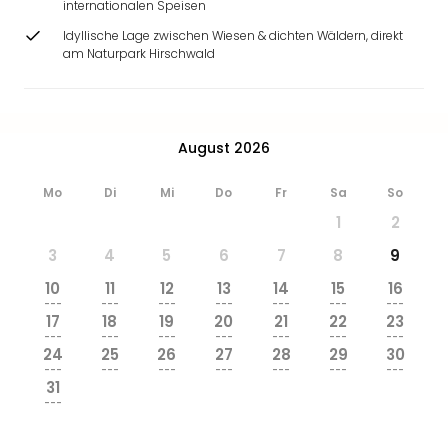
internationalen Speisen
Idyllische Lage zwischen Wiesen & dichten Wäldern, direkt
am Naturpark Hirschwald
August 2026
Mo
Di
Mi
Do
Fr
Sa
So
1
2
3
4
5
6
7
8
9
10
11
12
13
14
15
16
---
---
---
---
---
---
---
17
18
19
20
21
22
23
---
---
---
---
---
---
---
24
25
26
27
28
29
30
---
---
---
---
---
---
---
31
---