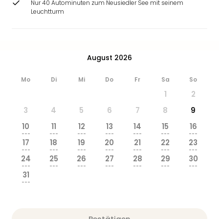
Nur 40 Autominuten zum Neusiedler See mit seinem
Leuchtturm
August 2026
Mo
Di
Mi
Do
Fr
Sa
So
1
2
3
4
5
6
7
8
9
10
11
12
13
14
15
16
---
---
---
---
---
---
---
17
18
19
20
21
22
23
---
---
---
---
---
---
---
24
25
26
27
28
29
30
---
---
---
---
---
---
---
31
---