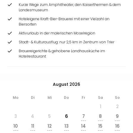
Kurze Wege zum Amphitheater, den Kaiserthermen & dem
Landesmuseum
Hoteleigene Kraft-Bier-Brauerei mit einer Vielzahl an
Biersorten
Aktivurlaub in der malerischen Moselregion
Stadt- & Kulturausflug: nur 2,5 km in Zentrum von Trier
Brauereigerichte & gehobene Landhausküche im
Hotelrestaurant
August 2026
Mo
Di
Mi
Do
Fr
Sa
So
1
2
3
4
5
6
7
8
9
---
---
---
10
11
12
13
14
15
16
---
---
---
---
---
---
---