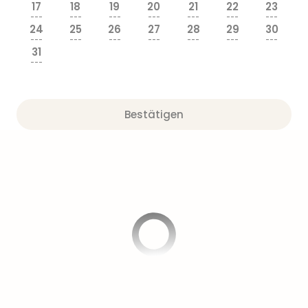
17
18
19
20
21
22
23
---
---
---
---
---
---
---
24
25
26
27
28
29
30
---
---
---
---
---
---
---
31
---
Bestätigen