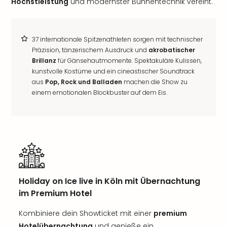
Höchstleistung
und modernster Bühnentechnik vereint.
37 internationale Spitzenathleten sorgen mit technischer
Präzision, tänzerischem Ausdruck und
akrobatischer
Brillanz
für Gänsehautmomente. Spektakuläre Kulissen,
kunstvolle Kostüme und ein cineastischer Soundtrack
aus
Pop, Rock und Balladen
machen die Show zu
einem emotionalen Blockbuster auf dem Eis.
Holiday on Ice live in Köln mit Übernachtung
im Premium Hotel
Kombiniere dein Showticket mit einer
premium
Hotelübernachtung
und genieße ein