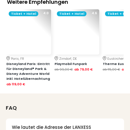
Weitere Empfehlungen
4.0
4.6
Ticket + Hotel
Ticket + Hotel
Ticket + Hot
Paris, FR
Zirndorf, DE
Euskirchen, DE
Disneyland Paris: Eintritt
Playmobil Funpark
Therme Euskir
für Disneyland® Park &
ab
99,00 €
ab
79,00 €
ab
115,00 €
ab
7
Disney Adventure World
inkl. Hotelübernachtung
ab
119,00 €
FAQ
Wie lautet die Adresse der LANXESS