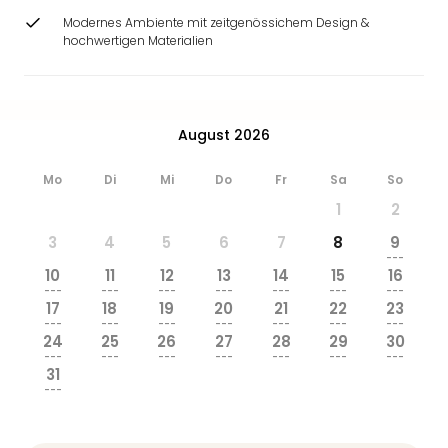
Modernes Ambiente mit zeitgenössichem Design &
hochwertigen Materialien
August 2026
Mo
Di
Mi
Do
Fr
Sa
So
1
2
3
4
5
6
7
8
9
---
10
11
12
13
14
15
16
---
---
---
---
---
---
---
17
18
19
20
21
22
23
---
---
---
---
---
---
---
24
25
26
27
28
29
30
---
---
---
---
---
---
---
31
---