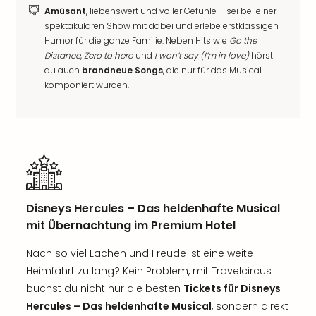
Amüsant
, liebenswert und voller Gefühle – sei bei einer
spektakulären Show mit dabei und erlebe erstklassigen
Humor für die ganze Familie. Neben Hits wie
Go the
Distance
,
Zero to hero
und
I won’t say (I’m in love)
hörst
du auch
brandneue Songs
, die nur für das Musical
komponiert wurden.
Disneys Hercules – Das heldenhafte Musical
mit Übernachtung im Premium Hotel
Nach so viel Lachen und Freude ist eine weite
Heimfahrt zu lang? Kein Problem, mit Travelcircus
buchst du nicht nur die besten
Tickets für Disneys
Hercules – Das heldenhafte Musical
, sondern direkt