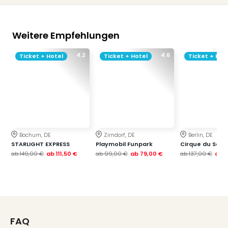
Weitere Empfehlungen
4.2
4.6
Ticket + Hotel
Ticket + Hotel
Ticket + Hot
Bochum, DE
Zirndorf, DE
Berlin, DE
STARLIGHT EXPRESS
Playmobil Funpark
Cirque du Soleil
ab
149,00 €
ab
111,50 €
ab
99,00 €
ab
79,00 €
ab
137,00 €
ab
1
FAQ