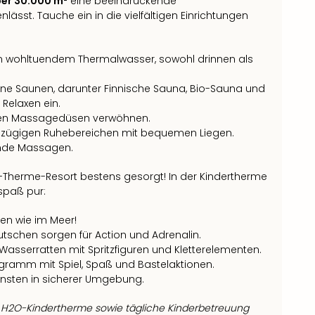
er 30.000 m²
eine beeindruckende
nlässt. Tauche ein in die vielfältigen Einrichtungen
in wohltuendem Thermalwasser, sowohl drinnen als
ene Saunen, darunter Finnische Sauna, Bio-Sauna und
Relaxen ein.
nden Massagedüsen verwöhnen.
roßzügigen Ruhebereichen mit bequemen Liegen.
ende Massagen.
l-Therme-Resort bestens gesorgt! In der Kindertherme
spaß pur:
len wie im Meer!
utschen sorgen für Action und Adrenalin.
ne Wasserratten mit Spritzfiguren und Kletterelementen.
gramm mit Spiel, Spaß und Bastelaktionen.
einsten in sicherer Umgebung.
ur H2O-Kindertherme sowie tägliche Kinderbetreuung