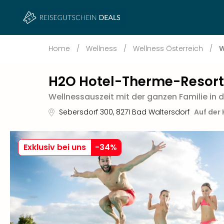
Home
/
Wellness
/
Wellness Österreich
/
W
H2O Hotel-Therme-Resort
Wellnessauszeit mit der ganzen Familie in 
Sebersdorf 300
,
8271
Bad Waltersdorf
Auf der
Exklusiv bei uns
-
34
%