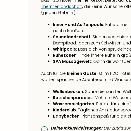
Das H2O Hotel-Therme-Resort bietet auf
üb
Thermenlandschaft
, die keine Wünsche offe
(gegen Gebühr):
Innen- und Außenpools
: Entspanne 
auch draußen.
Saunalandschaft
: Sieben verschied
Dampfbad, laden zum Schwitzen und 
Whirlpools
: Lass dich von sprudel
Ruhezonen
: Finde innere Ruhe in g
SPA Massagewelt
: Gönn dir wohltu
Auch für die
kleinen Gäste
ist im H2O Hote
warten spannende Abenteuer und Wasser
Wellenbecken
: Spüre die sanften Wel
Rutschenparadies
: Mehrere Wasserr
Wasserspielgarten
: Perfekt für klei
Kinderclub
: Tägliches Animationspro
Babybecken
: Planschspaß für die Kl
Deine Inklusivleistungen:
Der Zutritt z