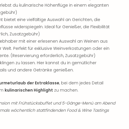
 erlebst du kulinarische Höhenflüge in einem eleganten
tzgebühr)
t bietet eine vielfältige Auswahl an Gerichten, die
lüsse widerspiegeln. Ideal für Genießer, die Flexibilität
rlich, Zusatzgebühr)
nliebhaber mit einer erlesenen Auswahl an Weinen aus
elt. Perfekt für exklusive Weinverkostungen oder ein
te. (Reservierung erforderlich, Zusatzgebühr)
klingen zu lassen. Hier kannst du in gemütlicher
ails und andere Getränke genießen.
rmeturlaub der Extraklasse
, bei dem jedes Detail
nem
kulinarischen Highlight
zu machen.
ension mit Frühstücksbuffet und 5-Gänge-Menü am Abend
hrmals wöchentlich stattfindenden Food & Wine Tastings