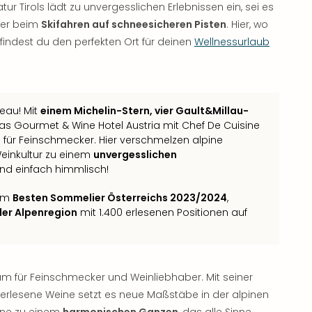
 Tirols lädt zu unvergesslichen Erlebnissen ein, sei es
er beim
Skifahren auf schneesicheren Pisten
. Hier, wo
 findest du den perfekten Ort für deinen
Wellnessurlaub
eau! Mit
einem Michelin-Stern, vier Gault&Millau-
s Gourmet & Wine Hotel Austria mit Chef De Cuisine
für Feinschmecker. Hier verschmelzen alpine
 Weinkultur zu einem
unvergesslichen
und einfach himmlisch!
dem
Besten Sommelier Österreichs 2023/2024
,
der Alpenregion
mit 1.400 erlesenen Positionen auf
ium für Feinschmecker und Weinliebhaber. Mit seiner
erlesene Weine setzt es neue Maßstäbe in der alpinen
erne zu einem
harmonischen Ganzen
, das alle Sinne