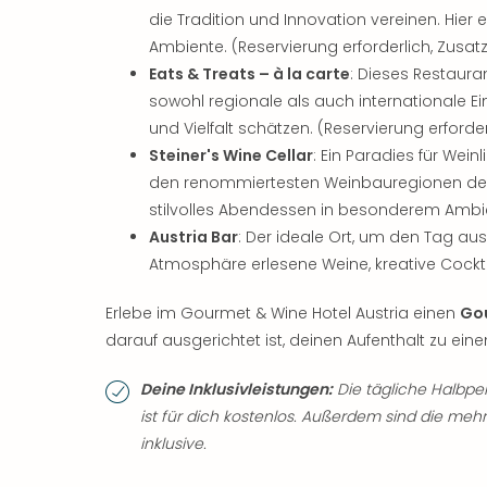
die Tradition und Innovation vereinen. Hier
Ambiente. (Reservierung erforderlich, Zusa
Eats & Treats – à la carte
: Dieses Restauran
sowohl regionale als auch internationale Einf
und Vielfalt schätzen. (Reservierung erforde
Steiner's Wine Cellar
: Ein Paradies für Wei
den renommiertesten Weinbauregionen der W
stilvolles Abendessen in besonderem Ambien
Austria Bar
: Der ideale Ort, um den Tag aus
Atmosphäre erlesene Weine, kreative Cockt
Erlebe im Gourmet & Wine Hotel Austria einen
Gou
darauf ausgerichtet ist, deinen Aufenthalt zu ei
Deine Inklusivleistungen:
Die tägliche Halbp
ist für dich kostenlos. Außerdem sind die me
inklusive.