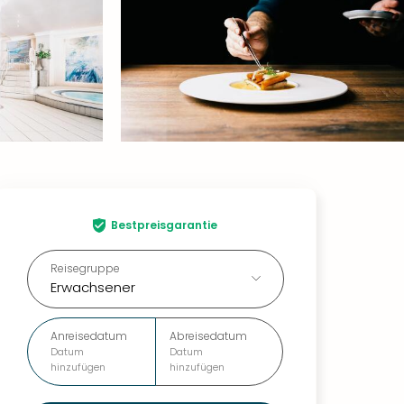
Bestpreisgarantie
Reisegruppe
Erwachsener
Anreisedatum
Abreisedatum
Datum
Datum
hinzufügen
hinzufügen