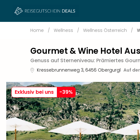
Home
/
Wellness
/
Wellness Österreich
/
W
Gourmet & Wine Hotel Aus
Genuss auf Sterneniveau: Prämiertes Gourm
Kressebrunnenweg 3
,
6456
Obergurgl
Auf de
Exklusiv bei uns
-
39
%