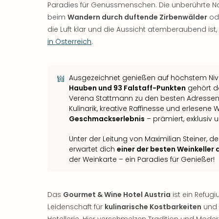
Paradies für Genussmenschen. Die unberührte Natur
beim
Wandern durch duftende Zirbenwälder
od
die Luft klar und die Aussicht atemberaubend ist,
in Österreich
.​
Ausgezeichnet genießen auf höchstem Niv
Hauben und 93 Falstaff-Punkten
gehört da
Verena Stattmann zu den besten Adressen 
Kulinarik, kreative Raffinesse und erlesene
Geschmackserlebnis
– prämiert, exklusiv 
Unter der Leitung von Maximilian Steiner, 
erwartet dich
einer der besten Weinkeller 
der Weinkarte – ein Paradies für Genießer!
Das
Gourmet & Wine Hotel Austria
ist ein Refug
Leidenschaft für
kulinarische Kostbarkeiten
und 
Hotellerie. Hier verschmelzen Tradition und Mod