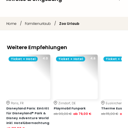
/
/
Home
Familienurlaub
Zoo Urlaub
Weitere Empfehlungen
4.0
4.6
Ticket + Hotel
Ticket + Hotel
Ticket + Hot
Paris, FR
Zirndorf, DE
Euskirchen, DE
Disneyland Paris: Eintritt
Playmobil Funpark
Therme Euskir
für Disneyland® Park &
ab
99,00 €
ab
79,00 €
ab
115,00 €
ab
7
Disney Adventure World
inkl. Hotelübernachtung