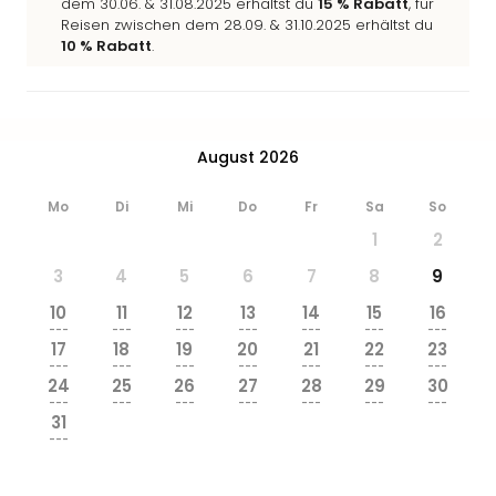
dem 30.06. & 31.08.2025 erhältst du
15 % Rabatt
, für
Reisen zwischen dem 28.09. & 31.10.2025 erhältst du
10 % Rabatt
.
August 2026
Mo
Di
Mi
Do
Fr
Sa
So
1
2
3
4
5
6
7
8
9
10
11
12
13
14
15
16
---
---
---
---
---
---
---
17
18
19
20
21
22
23
---
---
---
---
---
---
---
24
25
26
27
28
29
30
---
---
---
---
---
---
---
31
---