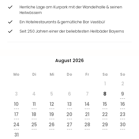
Herrliche Lage am Kurpark mit der Wandelhalle & seinen
Heilwässern
Ein Hotelrestaurants & gemütliche Bar
Vestibül
Seit 250 Jahren einer der beliebtesten Heilbäder Bayerns
August 2026
Mo
Di
Mi
Do
Fr
Sa
So
1
2
3
4
5
6
7
8
9
---
10
11
12
13
14
15
16
---
---
---
---
---
---
---
17
18
19
20
21
22
23
---
---
---
---
---
---
---
24
25
26
27
28
29
30
---
---
---
---
---
---
---
31