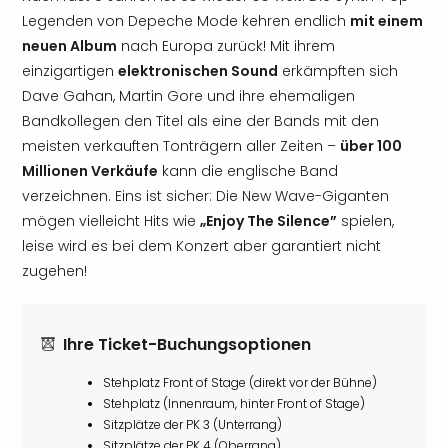
Legenden von Depeche Mode kehren endlich
mit einem
neuen Album
nach Europa zurück! Mit ihrem
einzigartigen
elektronischen Sound
erkämpften sich
Dave Gahan, Martin Gore und ihre ehemaligen
Bandkollegen den Titel als eine der Bands mit den
meisten verkauften Tonträgern aller Zeiten –
über 100
Millionen Verkäufe
kann die englische Band
verzeichnen. Eins ist sicher: Die New Wave-Giganten
mögen vielleicht Hits wie
„Enjoy The Silence”
spielen,
leise wird es bei dem Konzert aber garantiert nicht
zugehen!
Ihre Ticket-Buchungsoptionen
Stehplatz Front of Stage (direkt vor der Bühne)
Stehplatz (Innenraum, hinter Front of Stage)
Sitzplätze der PK 3 (Unterrang)
Sitzplätze der PK 4 (Oberrang)