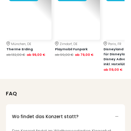
München, DE
Zirndorf, DE
Paris, FR
Therme Erding
Playmobil Funpark
Disneyland Paris
für Disneyland
ab
132,00 €
ab
99,00 €
ab
99,00 €
ab
79,00 €
Disney Advent
inkl. Hotelübe
ab
119,00 €
FAQ
Wo findet das Konzert statt?
Das Konzert findet im Wörtherseestadion Klagenfurt