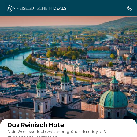
Auf der Karte anzeigen
Das Reinisch Hotel
Dein Genussurlaub zwischen grüner Naturidylle &