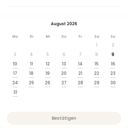
August 2026
Mo
Di
Mi
Do
Fr
Sa
So
1
2
3
4
5
6
7
8
9
10
11
12
13
14
15
16
---
---
---
---
---
---
---
17
18
19
20
21
22
23
---
---
---
---
---
---
---
24
25
26
27
28
29
30
---
---
---
---
---
---
---
31
---
Bestätigen