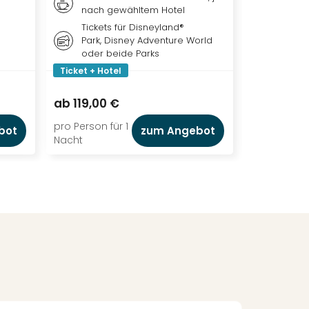
nach gewähltem Hotel
Tickets für Disneyland®
Park, Disney Adventure World
oder beide Parks
Ticket + Hotel
Ticket + Ho
98,00 €
ab
119,00 €
ab
77,00 
pro Person für 1
pro Person f
bot
zum Angebot
Nacht
Nacht