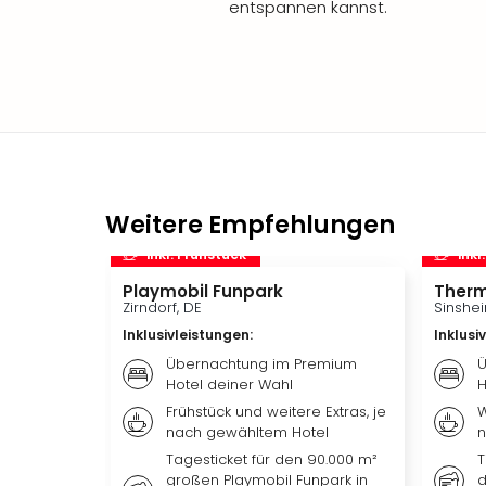
entspannen kannst.
Weitere Empfehlungen
inkl. Frühstück
inkl
Playmobil Funpark
Therm
Zirndorf, DE
Sinshei
Inklusivleistungen
:
Inklusi
Übernachtung im Premium
Ü
Hotel deiner Wahl
H
Frühstück und weitere Extras, je
W
nach gewähltem Hotel
n
Tagesticket für den 90.000 m²
T
großen Playmobil Funpark in
d