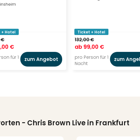
insheim
 + Hotel
Ticket + Hotel
 €
132,00 €
,00 €
ab
99,00 €
son für 1
pro Person für 1
zum Angebot
zum Ange
Nacht
worten
- Chris Brown Live in Frankfurt