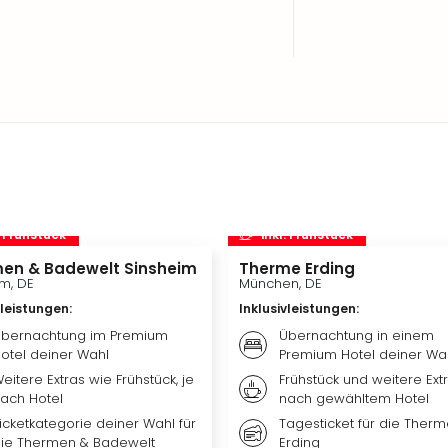
. Frühstück
inkl. Frühstück
en & Badewelt Sinsheim
Therme Erding
m, DE
München, DE
vleistungen
:
Inklusivleistungen
:
bernachtung im Premium
Übernachtung in einem
otel deiner Wahl
Premium Hotel deiner Wa
eitere Extras wie Frühstück, je
Frühstück und weitere Extr
ach Hotel
nach gewähltem Hotel
icketkategorie deiner Wahl für
Tagesticket für die Ther
ie Thermen & Badewelt
Erding