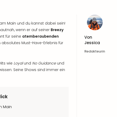
t am Main und du kannst dabei sein!
 hautnah, wenn er auf seiner
Breezy
nt für seine
atemberaubenden
Von
Jessica
 absolutes Must-Have-Erlebnis für
Redakteurin
Hits wie
Loyal
und
No Guidance
und
wissen: Seine Shows sind immer ein
lick
am Main