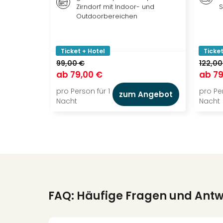
Zirndorf mit Indoor- und
S
Outdoorbereichen
Ticket + Hotel
Ticket
99,00 €
122,00
ab
79,00 €
ab
79
pro Person für 1
pro Per
zum Angebot
Nacht
Nacht
FAQ: Häufige Fragen und Ant