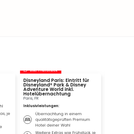
inkl. Frühstück
inkl. Frü
Disneyland Paris: Eintritt für
Movie Par
Disneyland® Park & Disney
Bottrop, DE
Adventure World inkl.
Inklusivleis
Hotelübernachtung
Paris, FR
Übern
hl
Inklusivleistungen
:
Premiu
as, je
Weiter
Übernachtung in einem
je na
qualitätsgeprüften Premium
Hotel deiner Wahl
me
Tagest
für d
Weitere Extras wie Frühstück, je