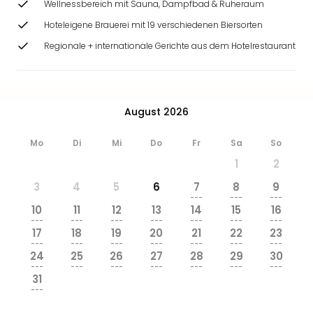
Wellnessbereich mit Sauna, Dampfbad & Ruheraum
Hoteleigene Brauerei mit 19 verschiedenen Biersorten
Regionale + internationale Gerichte aus dem Hotelrestaurant
August 2026
Mo
Di
Mi
Do
Fr
Sa
So
1
2
3
4
5
6
7
8
9
---
---
---
10
11
12
13
14
15
16
---
---
---
---
---
---
---
17
18
19
20
21
22
23
---
---
---
---
---
---
---
24
25
26
27
28
29
30
---
---
---
---
---
---
---
31
---