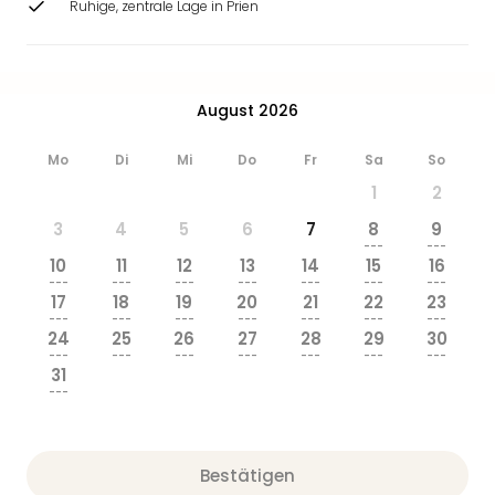
Ruhige, zentrale Lage in Prien
August 2026
Mo
Di
Mi
Do
Fr
Sa
So
1
2
3
4
5
6
7
8
9
---
---
10
11
12
13
14
15
16
---
---
---
---
---
---
---
17
18
19
20
21
22
23
---
---
---
---
---
---
---
24
25
26
27
28
29
30
---
---
---
---
---
---
---
31
---
Bestätigen