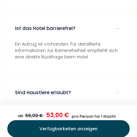
Ist das Hotel barrierefrei?
Ein Aufzug ist vorhanden. Für detaillierte
Informationen zur Barrierefreiheit empfiehlt sich
eine direkte Rückfrage beim Hotel.
Sind Haustiere erlaubt?
Hunde sind auf Anfrage willkommen. Es können
53,00 €
zusätzliche Gebühren anfallen.
59,00 €
ab
pro Person für 1 Nacht
Verfügbarkeiten anzeigen