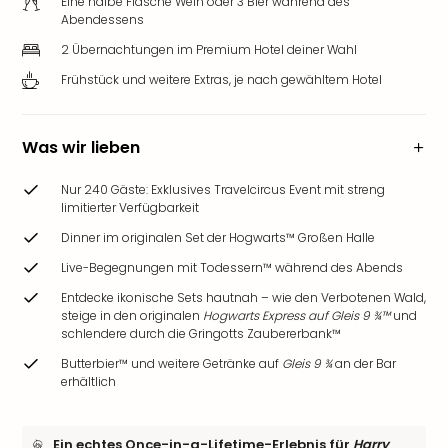
Eine halbe Flasche Wein oder 3 Bier während des
Abendessens
2 Übernachtungen im Premium Hotel deiner Wahl
Frühstück und weitere Extras, je nach gewähltem Hotel
Was wir lieben
Nur 240 Gäste: Exklusives Travelcircus Event mit streng
limitierter Verfügbarkeit
Dinner im originalen Set der Hogwarts™ Großen Halle
Live-Begegnungen mit Todessern™ während des Abends
Entdecke ikonische Sets hautnah – wie den Verbotenen Wald,
steige in den originalen
Hogwarts Express auf Gleis 9 ¾™
und
schlendere durch die Gringotts Zaubererbank™
Butterbier™ und weitere Getränke auf
Gleis 9 ¾
an der Bar
erhältlich
Ein echtes Once-in-a-Lifetime-Erlebnis für
Harry