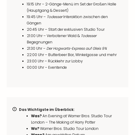
19:15 Uhr – 2-Gänge-Menü im Set der Großen Halle
(Hauptgang & Dessert)
19:45 Uhr –
Todesser
Interaktion zwischen den
Gängen
20:45 Uhr – Start der exklusiven Studio Tour
21:00 Uhr – Verbotener Wald &
Todesser
Begegnungen
21:30 Uhr –
Der Hogwarts-Express auf Gleis 9¾
22:00 Uhr – Butterbeer Bar, Winkelgasse und mehr
23:00 Uhr – Rückkehr zur Lobby
00:00 Uhr – Eventende
Das Wichtigste im Überblick:
Was?
An Evening at Warner Bros. Studio Tour
London – The Making of Harry Potter
Wo?
Warner Bros. Studio Tour London
Wann?
Am gewählten Datum