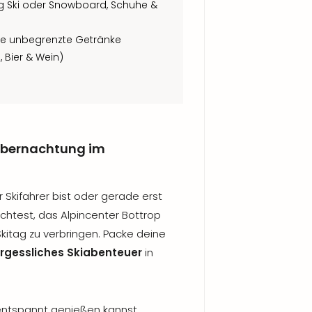
ig Ski oder Snowboard, Schuhe &
wie unbegrenzte Getränke
, Bier & Wein)
 Übernachtung im
r Skifahrer bist oder gerade erst
htest, das Alpincenter Bottrop
Skitag zu verbringen. Packe deine
rgessliches Skiabenteuer
in
 entspannt genießen kannst,