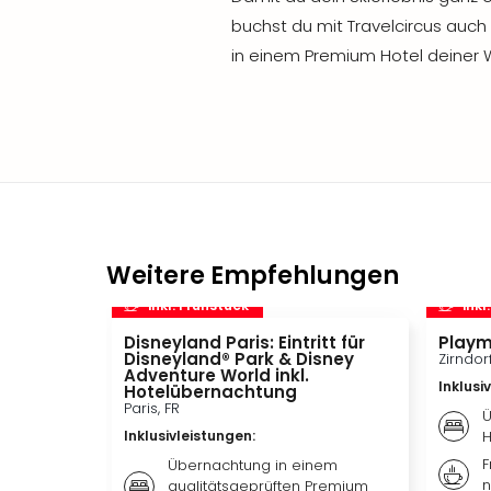
buchst du mit Travelcircus auch 
in einem Premium Hotel deiner W
Weitere Empfehlungen
inkl. Frühstück
inkl
Disneyland Paris: Eintritt für
Playm
Disneyland® Park & Disney
Zirndor
Adventure World inkl.
Inklusi
Hotelübernachtung
Paris, FR
Ü
Inklusivleistungen
:
H
F
Übernachtung in einem
n
qualitätsgeprüften Premium