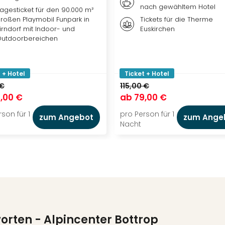
nach gewähltem Hotel
agesticket für den 90.000 m²
roßen Playmobil Funpark in
Tickets für die Therme
irndorf mit Indoor- und
Euskirchen
utdoorbereichen
 + Hotel
Ticket + Hotel
 €
115,00 €
,00 €
ab
79,00 €
son für 1
pro Person für 1
zum Angebot
zum Ange
Nacht
worten
- Alpincenter Bottrop