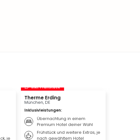
inkl. Frühstück
inkl. Frü
Therme Erding
Disneys D
München, DE
Hamburg, D
Inklusivleistungen
:
Inklusivleis
Übernachtung in einem
Übern
Premium Hotel deiner Wahl
Premi
Frühstück und weitere Extras, je
Weiter
ck, je
nach gewähltem Hotel
nach 