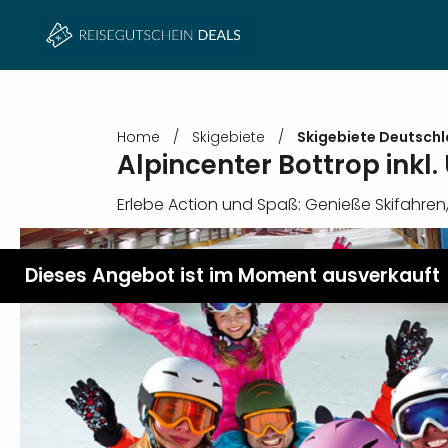
Home
/
Skigebiete
/
Skigebiete Deutsch
Alpincenter Bottrop ink
Erlebe Action und Spaß: Genieße Skifahre
Dieses Angebot ist im Moment ausverkauft