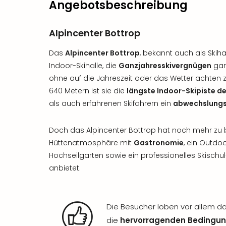
Angebotsbeschreibung
Alpincenter Bottrop
Das
Alpincenter Bottrop
, bekannt auch als Skihal
Indoor-Skihalle, die
Ganzjahresskivergnügen
gara
ohne auf die Jahreszeit oder das Wetter achten 
640 Metern ist sie die
längste Indoor-Skipiste de
als auch erfahrenen Skifahrern ein
abwechslungsr
Doch das Alpincenter Bottrop hat noch mehr zu b
Hüttenatmosphäre mit
Gastronomie
, ein Outd
Hochseilgarten sowie ein professionelles Skisch
anbietet.
Die Besucher loben vor allem da
die
hervorragenden Bedingu