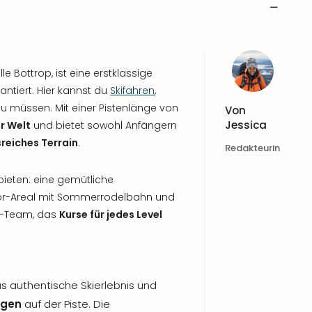
le Bottrop, ist eine erstklassige
ntiert. Hier kannst du
Skifahren
,
zu müssen. Mit einer Pistenlänge von
Von
Jessica
r Welt
und bietet sowohl Anfängern
eiches Terrain
.
Redakteurin
ieten: eine gemütliche
oor-Areal mit Sommerrodelbahn und
ul-Team, das
Kurse für jedes Level
s authentische Skierlebnis und
ngen
auf der Piste. Die