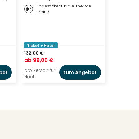
Tagesticket für die Therme
Ticket
Erding
DER L
Ticket + Hotel
Ticket + Ho
132,00 €
144,00 €
ab
99,00 €
ab
115,00
pro Person für 1
pro Person f
bot
zum Angebot
Nacht
Nacht