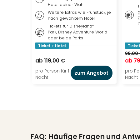
Hotel deiner Wahl
T
g
Weitere Extras wie Frühstück, je
Z
nach gewähltem Hotel
O
Tickets für Disneyland®
Park, Disney Adventure World
oder beide Parks
Ticket + Hotel
Ticket
99,00
ab
119,00 €
ab
79
pro Person für 1
pro Per
zum Angebot
Nacht
Nacht
FAQ: Häufige Fragen und Ant