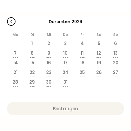
Dezember 2026
Mo
Di
Mi
Do
Fr
Sa
So
1
2
3
4
5
6
---
---
---
---
---
---
7
8
9
10
11
12
13
---
---
---
---
---
---
---
14
15
16
17
18
19
20
---
---
---
---
---
---
---
21
22
23
24
25
26
27
---
---
---
---
---
---
---
28
29
30
31
---
---
---
---
Bestätigen