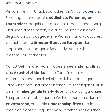
Aktivhotel Marko
Willkommen im Urlaubsparadies für
Aktivurlauber
und
Erholungssuchende! Als
südlichste Ferienregion
Österreichs
begeistert Kärnten mit malerischen Berg-
und Seenlandschaften, die zum Träumen einladen.
Begib dich auf ausgedehnte Wander- und Radtouren,
besuche den
wärmsten Badesee Europas
, den
Klopeiner See, und genieße die idyllische Ruhe in
diesem Naturparadies.
Nur 20 Gehminuten vom Klopeinersee entfernt, öffnet
das
Aktivhotel Marko
seine Tore für dich. Mit
österreichischer Herzlichkeit, Produkten aus eigener
Landwirtschaft und einem breiten Freizeitangebot ist in
dem
familiengeführten 4⭑ Hotel
Urlaub pur garantiert.
Entspanne im hoteleigenen Wellnessbereich oder am
Privatstrand
, nutze die
Sandtennisplätze
und lass
dich den ganzen Tag über von Kärntner Spezialitäten