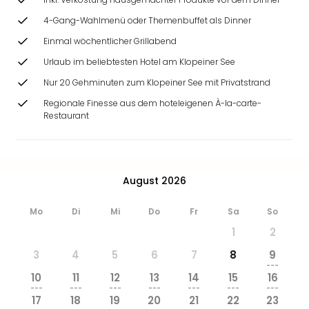
4-Gang-Wahlmenü oder Themenbuffet als Dinner
Einmal wöchentlicher Grillabend
Urlaub im beliebtesten Hotel am Klopeiner See
Nur 20 Gehminuten zum Klopeiner See mit Privatstrand
Regionale Finesse aus dem hoteleigenen À-la-carte-
Restaurant
August 2026
Mo
Di
Mi
Do
Fr
Sa
So
1
2
3
4
5
6
7
8
9
---
10
11
12
13
14
15
16
---
---
---
---
---
---
---
17
18
19
20
21
22
23