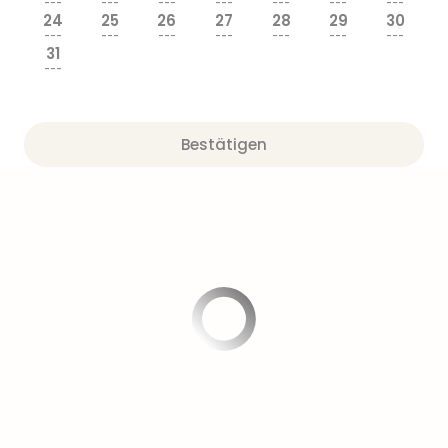
---
---
---
---
---
---
---
24
25
26
27
28
29
30
---
---
---
---
---
---
---
31
---
Bestätigen