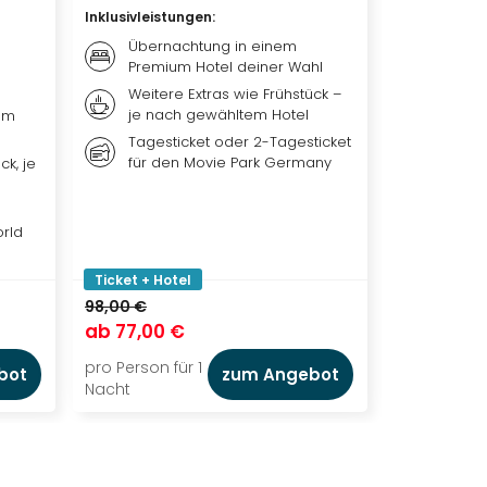
Inklusivleistungen
:
Inklusivleis
Übernachtung in einem
Übern
Premium Hotel deiner Wahl
Premiu
Weitere Extras wie Frühstück –
Frühst
je nach gewähltem Hotel
nach 
um
Tagesticket oder 2-Tagesticket
Tagest
für den Movie Park Germany
Erding
ck, je
orld
Ticket + Hotel
Ticket + Ho
98,00 €
132,00 €
ab
77,00 €
ab
99,00
pro Person für 1
pro Person f
bot
zum Angebot
Nacht
Nacht