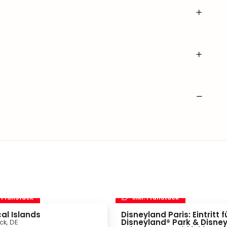
. Frühstück
inkl. Frühstück
al Islands
Disneyland Paris: Eintritt f
Disneyland® Park & Disne
ck, DE