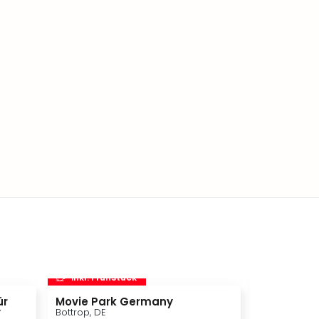
inkl. Frühstück
inkl. Frü
ür
Movie Park Germany
Therme Er
y
Bottrop, DE
München, DE