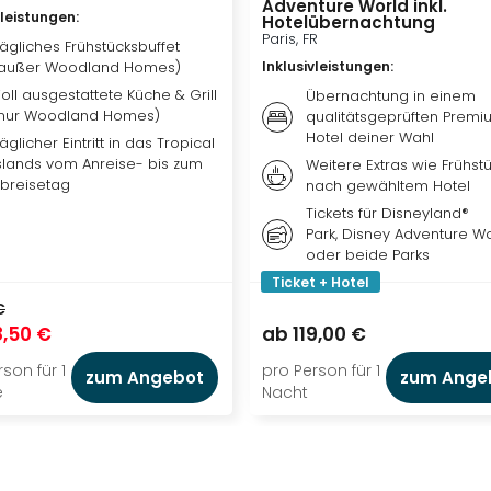
Adventure World inkl.
vleistungen
:
Hotelübernachtung
Paris, FR
ägliches Frühstücksbuffet
außer Woodland Homes)
Inklusivleistungen
:
oll ausgestattete Küche & Grill
Übernachtung in einem
nur Woodland Homes)
qualitätsgeprüften Premi
Hotel deiner Wahl
äglicher Eintritt in das Tropical
slands vom Anreise- bis zum
Weitere Extras wie Frühstü
breisetag
nach gewähltem Hotel
Tickets für Disneyland®
Park, Disney Adventure W
oder beide Parks
Ticket + Hotel
€
,50 €
ab
119,00 €
son für 1
pro Person für 1
zum Angebot
zum Ange
e
Nacht